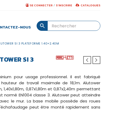
/
SE CONNECTER
S’INSCRIRE
CATALOGUES
NTACTEZ-NOUS
UTOWER SI 3 PLATEFORME 1.40×2.40M
OWER SI 3
nium pour usage professionnel. Il est fabriqué
 hauteur de travail maximale de 18,1m. Alutower
, 1,40x1,80m, 0,87x1,80m et 0,87x2,40m permettant
st normé EN1004 classe 3. Alutower peut atteindre
 avec le mur. La base mobile possède des roues
 L'échafaudage peut être monté rapidement sans