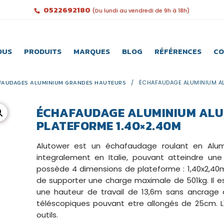
0522692180
(Du lundi au vendredi de 9h à 18h)
OUS
PRODUITS
MARQUES
BLOG
RÉFÉRENCES
CO
FAUDAGES ALUMINIUM GRANDES HAUTEURS
/
ÉCHAFAUDAGE ALUMINIUM AL
ÉCHAFAUDAGE ALUMINIUM ALUT
PLATEFORME 1.40×2.40M
Alutower est un échafaudage roulant en Alumi
integralement en Italie, pouvant atteindre une
possède 4 dimensions de plateforme : 1,40x2,40m
de supporter une charge maximale de 501kg. Il e
une hauteur de travail de 13,6m sans ancrage
téléscopiques pouvant etre allongés de 25cm.
outils.