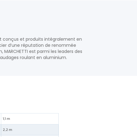
ont conçus et produits intégralement en
ficier d’une réputation de renommée
n, MARCHETTI est parmi les leaders des
afaudages roulant en aluminium.
1,1 m
2,2 m