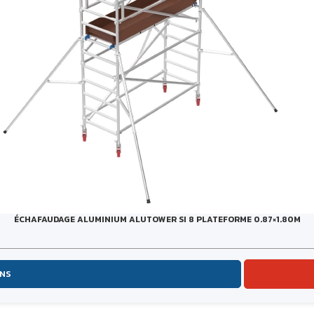
ÉCHAFAUDAGE ALUMINIUM ALUTOWER SI 8 PLATEFORME 0.87×1.80M
ONS