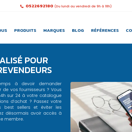
0522692180
(Du lundi au vendredi de 9h à 18h)
OUS
PRODUITS
MARQUES
BLOG
RÉFÉRENCES
CO
ALISÉ POUR
 REVENDEURS
emps à devoir demander
r de vos fournisseurs ? Vous
24h sur 24 à votre catalogue
ions d’achat ? Passez votre
est sellers et éviter les
ez désormais avoir accès à
ace membre.