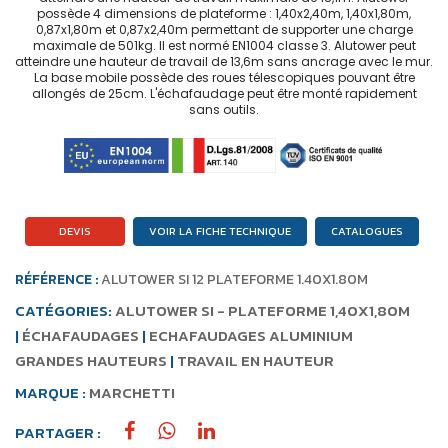
possède 4 dimensions de plateforme : 1,40x2,40m, 1,40x1,80m,
0,87x1,80m et 0,87x2,40m permettant de supporter une charge
maximale de 501kg. Il est normé EN1004 classe 3. Alutower peut
atteindre une hauteur de travail de 13,6m sans ancrage avec le mur.
La base mobile possède des roues télescopiques pouvant être
allongés de 25cm. L'échafaudage peut être monté rapidement
sans outils.
DEVIS
VOIR LA FICHE TECHNIQUE
CATALOGUES
RÉFÉRENCE :
ALUTOWER SI 12 PLATEFORME 1.40X1.80M
CATÉGORIES:
ALUTOWER SI - PLATEFORME 1,40X1,80M
|
ÉCHAFAUDAGES
|
ECHAFAUDAGES ALUMINIUM
GRANDES HAUTEURS
|
TRAVAIL EN HAUTEUR
MARQUE :
MARCHETTI
PARTAGER :