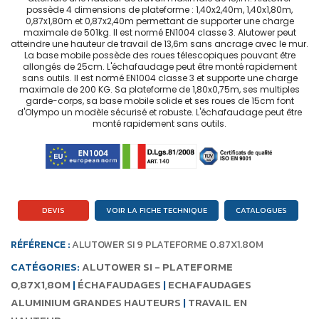
possède 4 dimensions de plateforme : 1,40x2,40m, 1,40x1,80m,
0,87x1,80m et 0,87x2,40m permettant de supporter une charge
maximale de 501kg. Il est normé EN1004 classe 3. Alutower peut
atteindre une hauteur de travail de 13,6m sans ancrage avec le mur.
La base mobile possède des roues télescopiques pouvant être
allongés de 25cm. L'échafaudage peut être monté rapidement
sans outils. Il est normé EN1004 classe 3 et supporte une charge
maximale de 200 KG. Sa plateforme de 1,80x0,75m, ses multiples
garde-corps, sa base mobile solide et ses roues de 15cm font
d'Olympo un modèle sécurisé et robuste. L'échafaudage peut être
monté rapidement sans outils.
DEVIS
VOIR LA FICHE TECHNIQUE
CATALOGUES
RÉFÉRENCE :
ALUTOWER SI 9 PLATEFORME 0.87X1.80M
CATÉGORIES:
ALUTOWER SI - PLATEFORME
0,87X1,80M
|
ÉCHAFAUDAGES
|
ECHAFAUDAGES
ALUMINIUM GRANDES HAUTEURS
|
TRAVAIL EN