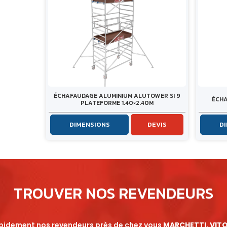
ÉCHAFAUDAGE ALUMINIUM ALUTOWER SI 9
ÉCHA
PLATEFORME 1.40×2.40M
DIMENSIONS
DEVIS
D
TROUVER NOS REVENDEURS
apidement nos revendeurs près de chez vous
MARCHETTI, VITO