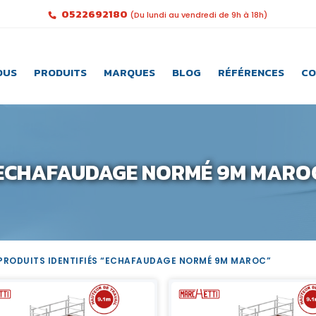
0522692180
(Du lundi au vendredi de 9h à 18h)
OUS
PRODUITS
MARQUES
BLOG
RÉFÉRENCES
CO
ECHAFAUDAGE NORMÉ 9M MARO
PRODUITS IDENTIFIÉS “ECHAFAUDAGE NORMÉ 9M MAROC”