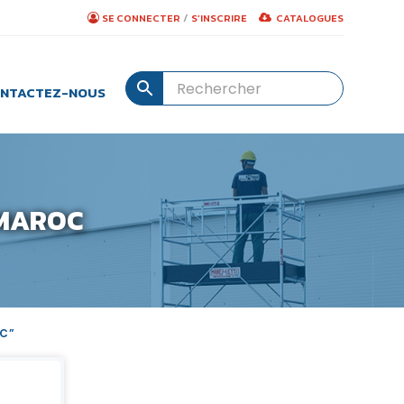
/
SE CONNECTER
S’INSCRIRE
CATALOGUES
NTACTEZ-NOUS
 MAROC
C”