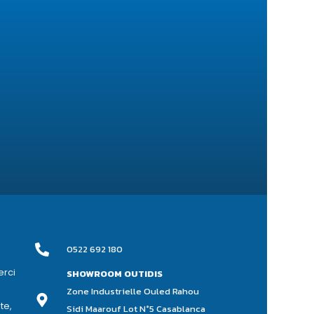
0522 692 180
erci
SHOWROOM OUTIDIS
Zone Industrielle Ouled Rahou
te,
Sidi Maarouf Lot N°5 Casablanca