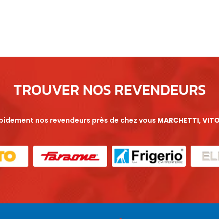
TROUVER NOS REVENDEURS
apidement nos revendeurs près de chez vous
MARCHETTI, VITO