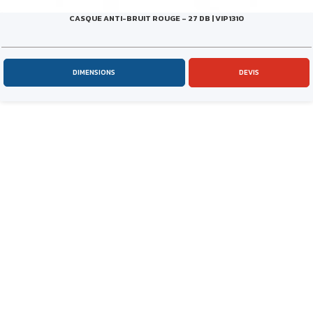
CASQUE ANTI-BRUIT ROUGE – 27 DB | VIP1310
DIMENSIONS
DEVIS
NEWSLETTER
Conseils, nouveautés, promotions… restez en contact !
S’abonner