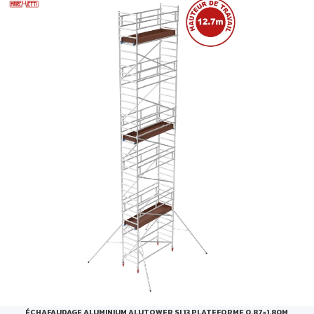
ÉCHAFAUDAGE ALUMINIUM ALUTOWER SI 13 PLATEFORME 0.87×1.80M