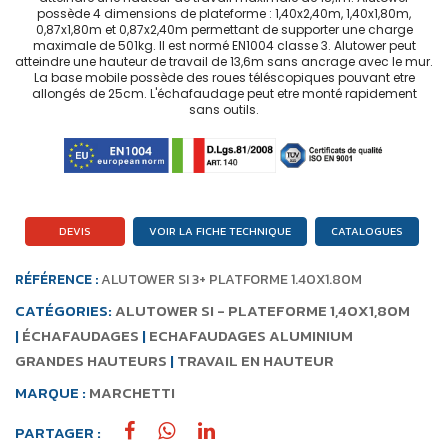
possède 4 dimensions de plateforme : 1,40x2,40m, 1,40x1,80m,
0,87x1,80m et 0,87x2,40m permettant de supporter une charge
maximale de 501kg. Il est normé EN1004 classe 3. Alutower peut
atteindre une hauteur de travail de 13,6m sans ancrage avec le mur.
La base mobile possède des roues téléscopiques pouvant etre
allongés de 25cm. L'échafaudage peut etre monté rapidement
sans outils.
DEVIS
VOIR LA FICHE TECHNIQUE
CATALOGUES
RÉFÉRENCE :
ALUTOWER SI 3+ PLATFORME 1.40X1.80M
CATÉGORIES:
ALUTOWER SI - PLATEFORME 1,40X1,80M
|
ÉCHAFAUDAGES
|
ECHAFAUDAGES ALUMINIUM
GRANDES HAUTEURS
|
TRAVAIL EN HAUTEUR
MARQUE :
MARCHETTI
PARTAGER :