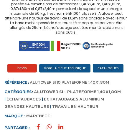
possède 4 dimensions de plateforme : 1,40x2,40m, 1,40x1,80m,
0,87x1,80m et 0,87x2,40m permettant de supporter une charge
maximale de 501kg. Il est normé EN1004 classe 3. Alutower peut
atteindre une hauteur de travail de 13,6m sans ancrage avec le mur.
La base mobile possède des roues télescopiques pouvant être
allongés de 25cm. L'échafaudage peut être monté rapidement
sans outils.
DEVIS
VOIR LA FICHE TECHNIQUE
CATALOGUES
RÉFÉRENCE :
ALUTOWER SI 10 PLATEFORME 1.40X1.80M
CATÉGORIES:
ALUTOWER SI - PLATEFORME 1,40X1,80M
|
ÉCHAFAUDAGES
|
ECHAFAUDAGES ALUMINIUM
GRANDES HAUTEURS
|
TRAVAIL EN HAUTEUR
MARQUE :
MARCHETTI
PARTAGER :