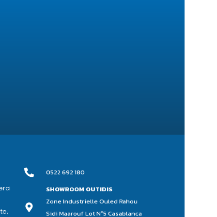
0522 692 180
erci
SHOWROOM OUTIDIS
Zone Industrielle Ouled Rahou
te,
Sidi Maarouf Lot N°5 Casablanca