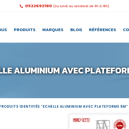
0522692180
(Du lundi au vendredi de 9h à 18h)
OUS
PRODUITS
MARQUES
BLOG
RÉFÉRENCES
CO
LLE ALUMINIUM AVEC PLATEFOR
PRODUITS IDENTIFIÉS “ECHELLE ALUMINIUM AVEC PLATEFORME 5M”