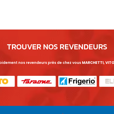
TROUVER NOS REVENDEURS
apidement nos revendeurs près de chez vous
MARCHETTI, VITO