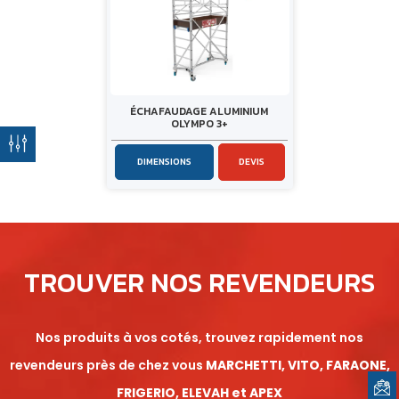
ÉCHAFAUDAGE ALUMINIUM
OLYMPO 3+
DIMENSIONS
DEVIS
TROUVER NOS REVENDEURS
Nos produits à vos cotés, trouvez rapidement nos
revendeurs près de chez vous
MARCHETTI, VITO, FARAONE,
FRIGERIO, ELEVAH et APEX