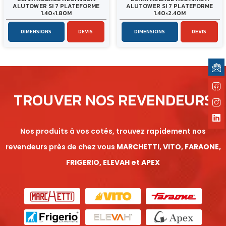
ALUTOWER SI 7 PLATEFORME
ALUTOWER SI 7 PLATEFORME
1.40×1.80M
1.40×2.40M
DIMENSIONS
DEVIS
DIMENSIONS
DEVIS
TROUVER NOS REVENDEURS
Nos produits à vos cotés, trouvez rapidement nos
revendeurs près de chez vous
MARCHETTI, VITO, FARAONE,
FRIGERIO, ELEVAH et APEX