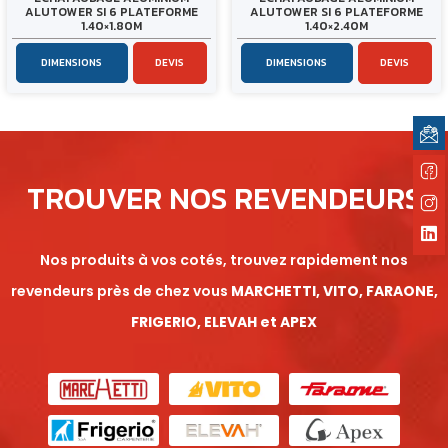
ALUTOWER SI 6 PLATEFORME
ALUTOWER SI 6 PLATEFORME
1.40×1.80M
1.40×2.40M
DIMENSIONS
DEVIS
DIMENSIONS
DEVIS
TROUVER NOS REVENDEURS
Nos produits à vos cotés, trouvez rapidement nos
revendeurs près de chez vous
MARCHETTI, VITO, FARAONE,
FRIGERIO, ELEVAH et APEX