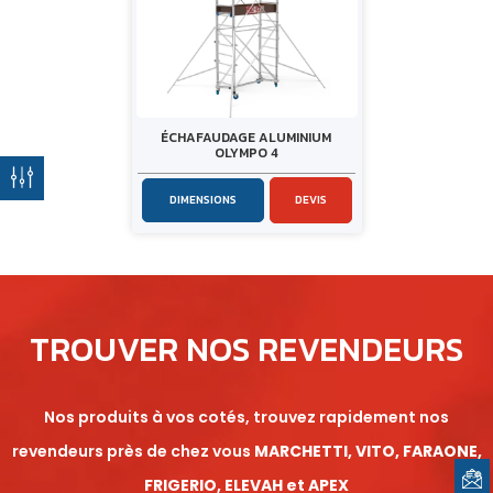
ÉCHAFAUDAGE ALUMINIUM
OLYMPO 4
DIMENSIONS
DEVIS
TROUVER NOS REVENDEURS
Nos produits à vos cotés, trouvez rapidement nos
revendeurs près de chez vous
MARCHETTI, VITO, FARAONE,
FRIGERIO, ELEVAH et APEX