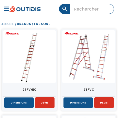
ACCUEIL
BRANDS
FARAONE
/
/
2TFV/EC
2TFVC
DIMENSIONS
DEVIS
DIMENSIONS
DEVIS