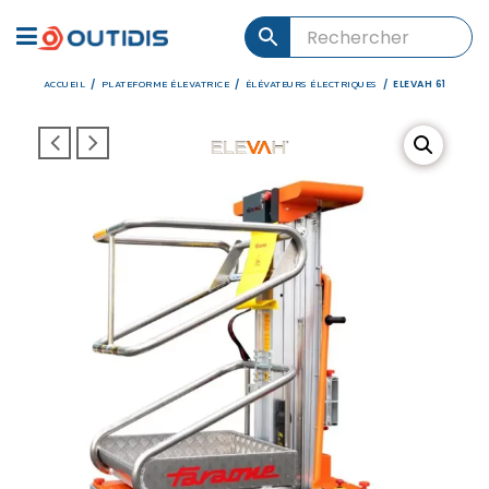
ACCUEIL
PLATEFORME ÉLEVATRICE
ÉLÉVATEURS ÉLECTRIQUES
/
/
/
ELEVAH 61